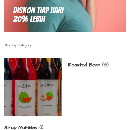
Diskon Tiap hari
20% Lebih
Shop By Category
Roasted Bean
(8)
Sirup MultiBev
(1)