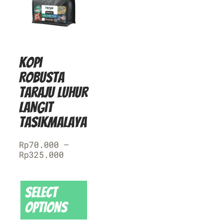
Kopi
Robusta
Taraju Luhur
Langit
Tasikmalaya
Rp
70.000
–
Rp
325.000
Select
options