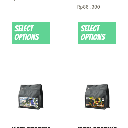
Rp
80.000
Select
Select
options
options