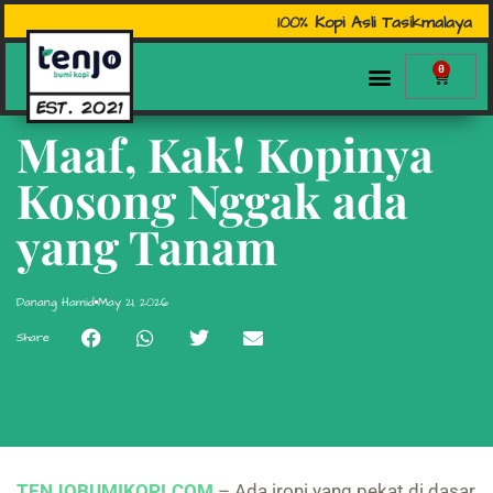
100% Kopi Asli Tasikmalaya
0
Maaf, Kak! Kopinya
Kosong Nggak ada
yang Tanam
Danang Hamid
May 21, 2026
Share
TENJOBUMIKOPI.COM
– Ada ironi yang pekat di dasar