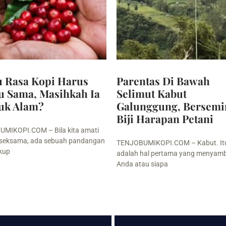
u Rasa Kopi Harus
Parentas Di Bawah
u Sama, Masihkah Ia
Selimut Kabut
uk Alam?
Galunggung, Bersemi
Biji Harapan Petani
MIKOPI.COM – Bila kita amati
seksama, ada sebuah pandangan
TENJOBUMIKOPI.COM – Kabut. It
kup
adalah hal pertama yang menyam
Anda atau siapa