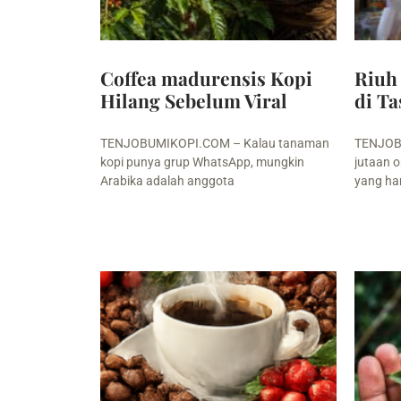
Coffea madurensis Kopi
Riuh
Hilang Sebelum Viral
di T
TENJOBUMIKOPI.COM – Kalau tanaman
TENJOBU
kopi punya grup WhatsApp, mungkin
jutaan o
Arabika adalah anggota
yang ha