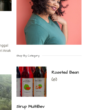
nggal
ri Anak
Shop By Category
Roasted Bean
(8)
Sirup MultiBev