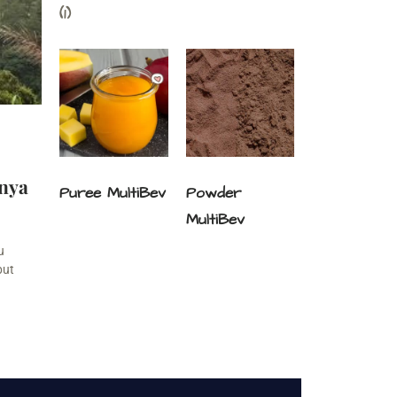
(1)
nya
Puree MultiBev
Powder
MultiBev
u
but