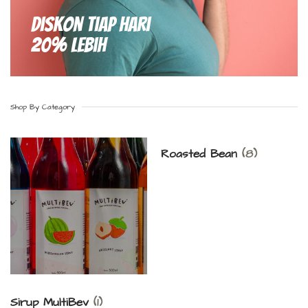
Diskon Tiap hari
20% Lebih
Shop By Category
Roasted Bean
(8)
Sirup MultiBev
(1)