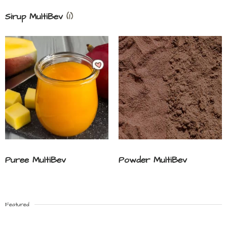
Sirup MultiBev
(1)
Puree MultiBev
Powder MultiBev
Featured