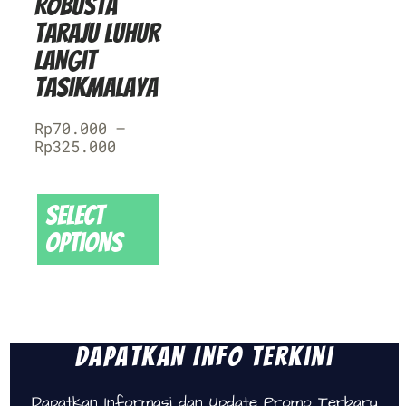
Robusta
Taraju Luhur
Langit
Tasikmalaya
Rp
70.000
–
Rp
325.000
Select
options
Dapatkan Info Terkini
Dapatkan Informasi dan Update Promo Terbaru