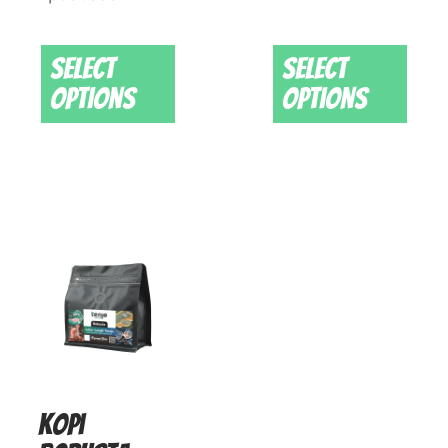
Select
Select
options
options
Kopi