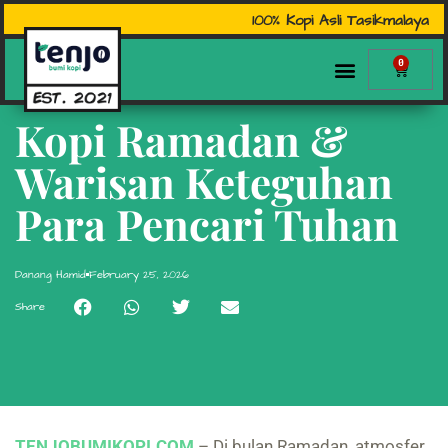
100% Kopi Asli Tasikmalaya
0
Kopi Ramadan &
Warisan Keteguhan
Para Pencari Tuhan
Danang Hamid
February 25, 2026
Share
TENJOBUMIKOPI.COM
– Di bulan Ramadan, atmosfer