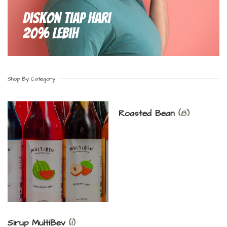
Diskon Tiap hari
20% Lebih
Shop By Category
Roasted Bean
(8)
Sirup MultiBev
(1)