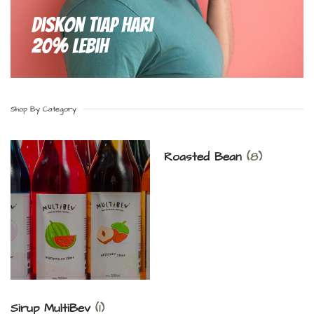
Diskon Tiap hari
20% Lebih
Shop By Category
Roasted Bean
(8)
Sirup MultiBev
(1)