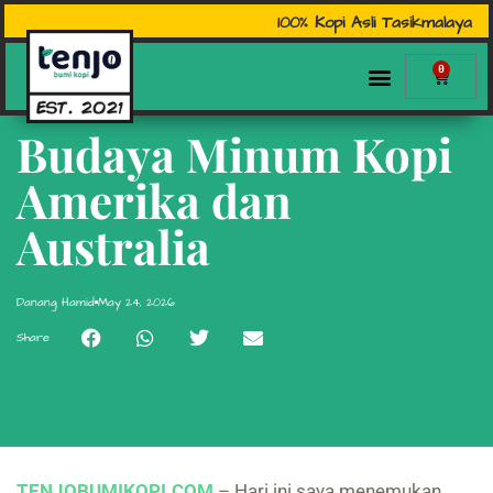
100% Kopi Asli Tasikmalaya
0
Budaya Minum Kopi
Amerika dan
Australia
Danang Hamid
May 24, 2026
Share
TENJOBUMIKOPI.COM
– Hari ini saya menemukan