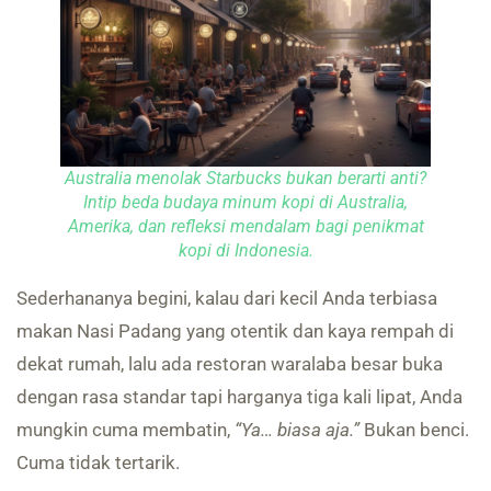
Australia menolak Starbucks bukan berarti anti?
Intip beda budaya minum kopi di Australia,
Amerika, dan refleksi mendalam bagi penikmat
kopi di Indonesia.
Sederhananya begini, kalau dari kecil Anda terbiasa
makan Nasi Padang yang otentik dan kaya rempah di
dekat rumah, lalu ada restoran waralaba besar buka
dengan rasa standar tapi harganya tiga kali lipat, Anda
mungkin cuma membatin,
“Ya… biasa aja.”
Bukan benci.
Cuma tidak tertarik.