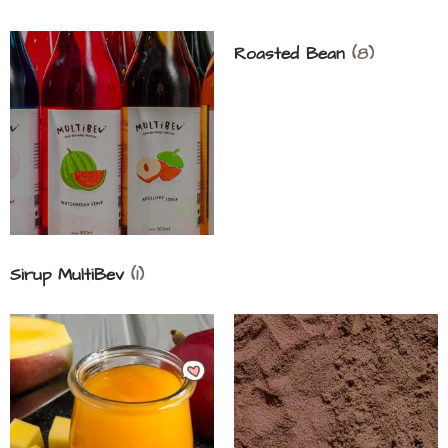
Roasted Bean
(8)
Sirup MultiBev
(1)