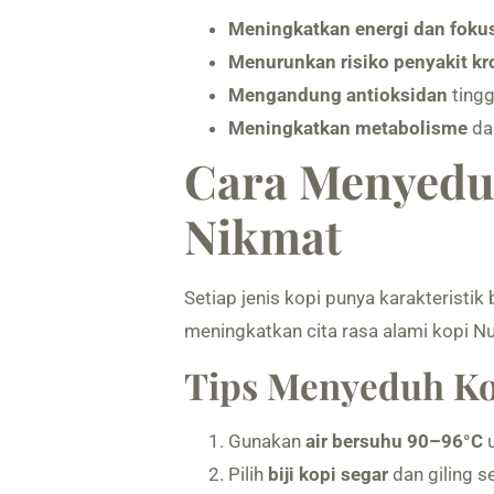
Meningkatkan energi dan foku
Menurunkan risiko penyakit kr
Mengandung antioksidan
tingg
Meningkatkan metabolisme
da
Cara Menyeduh
Nikmat
Setiap jenis kopi punya karakteristi
meningkatkan cita rasa alami kopi N
Tips Menyeduh Ko
Gunakan
air bersuhu 90–96°C
u
Pilih
biji kopi segar
dan giling s