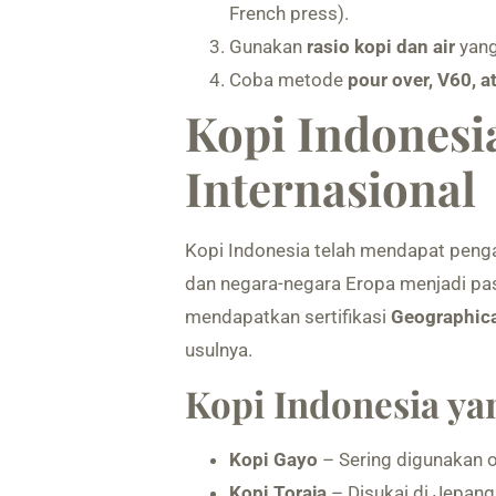
French press).
Gunakan
rasio kopi dan air
yang
Coba metode
pour over, V60, a
Kopi Indonesi
Internasional
Kopi Indonesia telah mendapat penga
dan negara-negara Eropa menjadi pa
mendapatkan sertifikasi
Geographical
usulnya.
Kopi Indonesia ya
Kopi Gayo
– Sering digunakan o
Kopi Toraja
– Disukai di Jepang