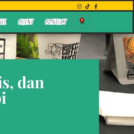
0
KEL
CLIENT
CONTACT
is, dan
i