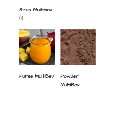
Sirup MultiBev
(1)
Puree MultiBev
Powder
MultiBev