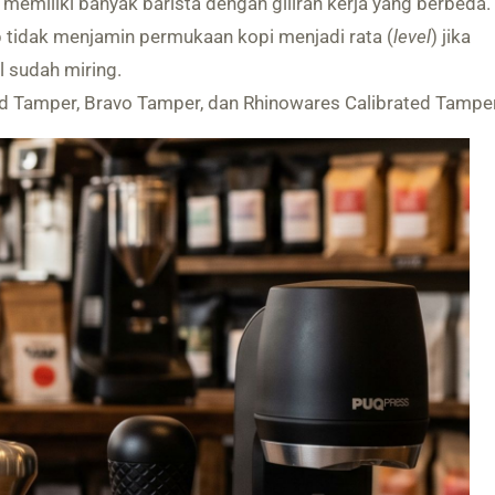
 memiliki banyak barista dengan giliran kerja yang berbeda.
p tidak menjamin permukaan kopi menjadi rata (
level
) jika
 sudah miring.
d Tamper, Bravo Tamper, dan Rhinowares Calibrated Tamper