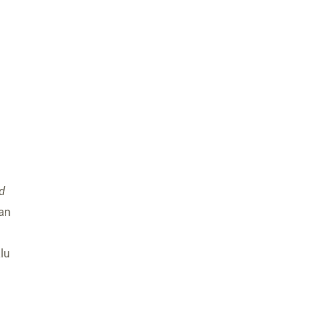
d
an
lu