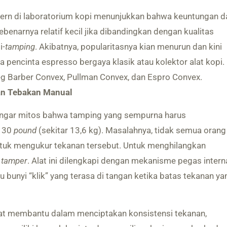
ern di laboratorium kopi menunjukkan bahwa keuntungan da
sebenarnya relatif kecil jika dibandingkan dengan kualitas
i-
tamping
. Akibatnya, popularitasnya kian menurun dan kini
a pencinta espresso bergaya klasik atau kolektor alat kopi.
g Barber Convex, Pullman Convex, dan Espro Convex.
an Tebakan Manual
engar mitos bahwa tamping yang sempurna harus
r 30
pound
(sekitar 13,6 kg). Masalahnya, tidak semua orang
ntuk mengukur tekanan tersebut. Untuk menghilangkan
d tamper
. Alat ini dilengkapi dengan mekanisme pegas intern
 bunyi “klik” yang terasa di tangan ketika batas tekanan ya
t membantu dalam menciptakan konsistensi tekanan,