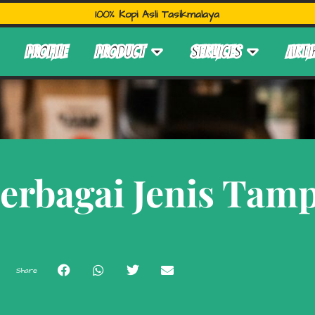
100% Kopi Asli Tasikmalaya
PROFILE
PRODUCT
SERVICES
ARTI
erbagai Jenis Tam
Share