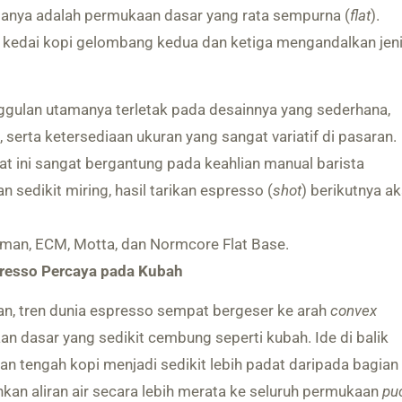
manya adalah permukaan dasar yang rata sempurna (
flat
).
 kedai kopi gelombang kedua dan ketiga mengandalkan jen
gulan utamanya terletak pada desainnya yang sederhana,
, serta ketersediaan ukuran yang sangat variatif di pasaran.
t ini sangat bergantung pada keahlian manual barista
an sedikit miring, hasil tarikan espresso (
shot
) berikutnya a
lman, ECM, Motta, dan Normcore Flat Base.
presso Percaya pada Kubah
n, tren dunia espresso sempat bergeser ke arah
convex
 dasar yang sedikit cembung seperti kubah. Ide di balik
an tengah kopi menjadi sedikit lebih padat daripada bagian
kan aliran air secara lebih merata ke seluruh permukaan
pu