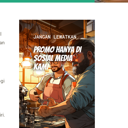
l
JANGAN LEWATKAN
ran
PROMO HANYA DI
SOSIAL MEDIA
KAMI
ogi
ri.