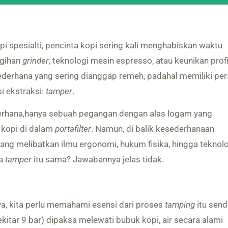
pi spesialti, pencinta kopi sering kali menghabiskan waktu
ggihan
grinder
, teknologi mesin espresso, atau keunikan profi
 sederhana yang sering dianggap remeh, padahal memiliki pe
i ekstraksi:
tamper
.
erhana,hanya sebuah pegangan dengan alas logam yang
kopi di dalam
portafilter
. Namun, di balik kesederhanaan
yang melibatkan ilmu ergonomi, hukum fisika, hingga teknol
ua
tamper
itu sama? Jawabannya jelas tidak.
, kita perlu memahami esensi dari proses
tamping
itu sendi
ekitar 9 bar) dipaksa melewati bubuk kopi, air secara alami