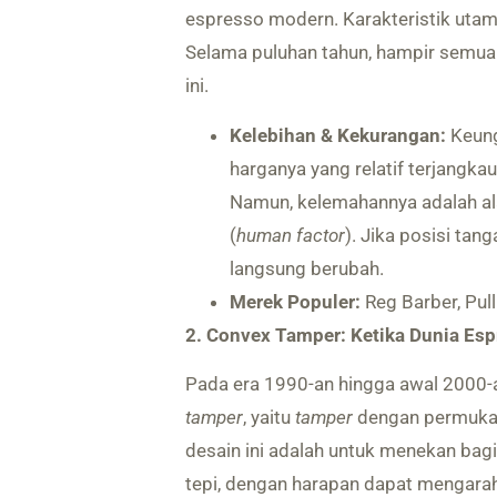
espresso modern. Karakteristik uta
Selama puluhan tahun, hampir semua
ini.
Kelebihan & Kekurangan:
Keung
harganya yang relatif terjangkau
Namun, kelemahannya adalah ala
(
human factor
). Jika posisi tang
langsung berubah.
Merek Populer:
Reg Barber, Pul
2. Convex Tamper: Ketika Dunia Es
Pada era 1990-an hingga awal 2000-a
tamper
, yaitu
tamper
dengan permukaan
desain ini adalah untuk menekan bagi
tepi, dengan harapan dapat mengarah