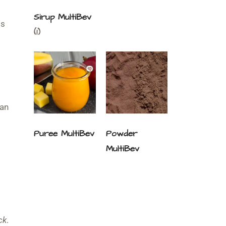
Sirup MultiBev
is
(1)
kan
Puree MultiBev
Powder
MultiBev
ck
.