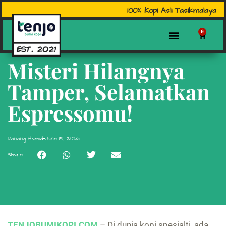
100% Kopi Asli Tasikmalaya
0
Misteri Hilangnya
Tamper, Selamatkan
Espressomu!
Danang Hamid
June 15, 2026
Share
TENJOBUMIKOPI.COM
– Di dunia kopi spesialti, ada