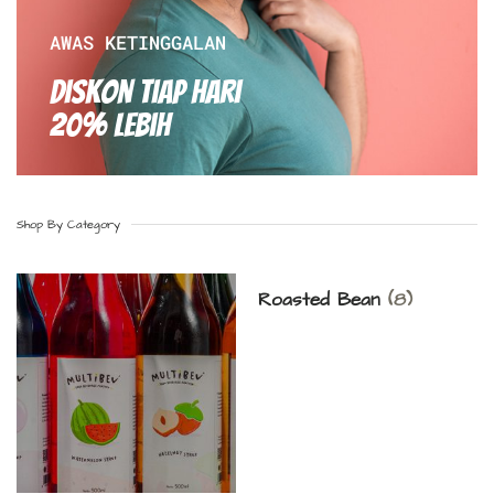
AWAS KETINGGALAN
Diskon Tiap hari
20% Lebih
Shop By Category
Roasted Bean
(8)