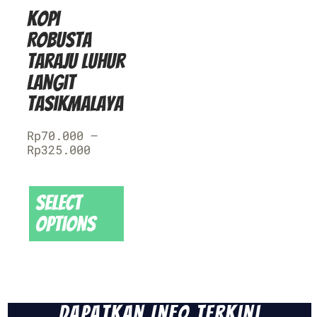
Kopi
Robusta
Taraju Luhur
Langit
Tasikmalaya
Rp
70.000
–
Rp
325.000
Select
options
Dapatkan Info Terkini