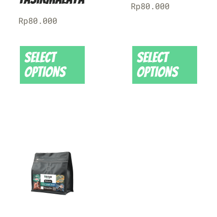
Rp
80.000
Rp
80.000
Select
Select
options
options