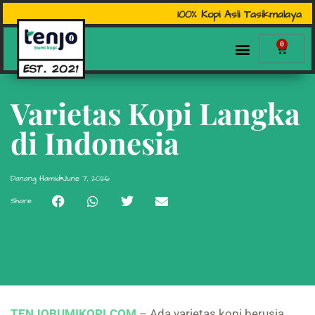
100% Kopi Asli Tasikmalaya
0
Varietas Kopi Langka
di Indonesia
Danang Hamid
June 7, 2026
Share
TENJOBUMIKOPI.COM
– Ada varietas kopi berusia