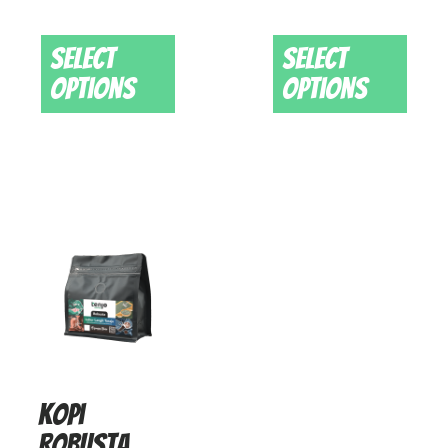
Select
Select
options
options
Kopi
Robusta