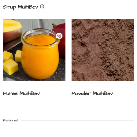
Sirup MultiBev
(1)
Puree MultiBev
Powder MultiBev
Featured