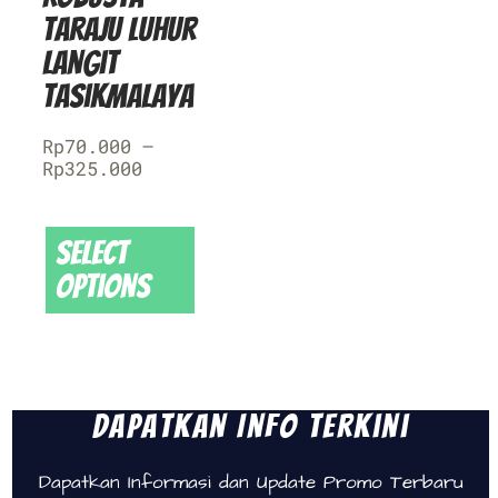
Taraju Luhur
Langit
Tasikmalaya
Rp
70.000
–
Rp
325.000
Select
options
Dapatkan Info Terkini
Dapatkan Informasi dan Update Promo Terbaru