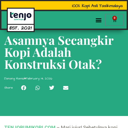
100% Kopi Asli Tasikmalaya
0
Asamnya Secangkir
Kopi Adalah
Konstruksi Otak?
Danang Hamid
February 14, 2026
Share
TENJOBUMIKOPI.COM
– Mari jujur! Sebetulnya kopi