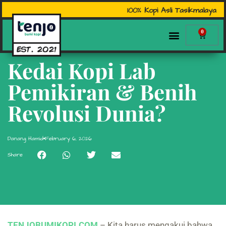
100% Kopi Asli Tasikmalaya
0
Kedai Kopi Lab
Pemikiran & Benih
Revolusi Dunia?
Danang Hamid
February 6, 2026
Share
TENJOBUMIKOPI.COM
– Kita harus mengakui bahwa