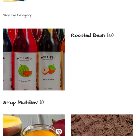
Shop By Category
Roasted Bean
(8)
Sirup MultiBev
(1)