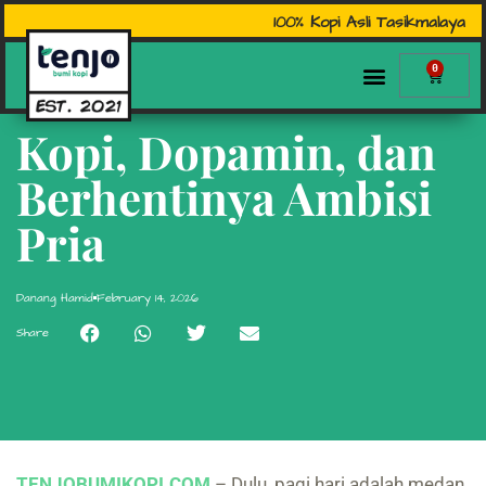
100% Kopi Asli Tasikmalaya
0
Kopi, Dopamin, dan
Berhentinya Ambisi
Pria
Danang Hamid
February 14, 2026
Share
TENJOBUMIKOPI.COM
– Dulu, pagi hari adalah medan