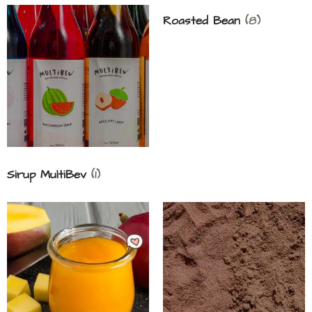
Roasted Bean
(8)
Sirup MultiBev
(1)