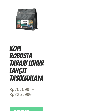
Kopi
Robusta
Taraju Luhur
Langit
Tasikmalaya
Rp
70.000
–
Rp
325.000