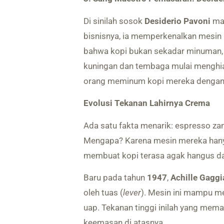
Di sinilah sosok
Desiderio Pavoni
mas
bisnisnya, ia memperkenalkan mesin 
bahwa kopi bukan sekadar minuman, 
kuningan dan tembaga mulai menghias
orang meminum kopi mereka dengan 
Evolusi Tekanan Lahirnya Crema
Ada satu fakta menarik: espresso z
Mengapa? Karena mesin mereka hanya
membuat kopi terasa agak hangus da
Baru pada tahun
1947
,
Achille Gaggi
oleh tuas (
lever
). Mesin ini mampu m
uap. Tekanan tinggi inilah yang mem
keemasan di atasnya.