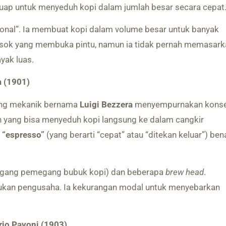
ap untuk menyeduh kopi dalam jumlah besar secara cepat
nal”. Ia membuat kopi dalam volume besar untuk banyak
osok yang membuka pintu, namun ia tidak pernah memasark
yak luas.
a (1901)
rang mekanik bernama
Luigi Bezzera
menyempurnakan kons
n yang bisa menyeduh kopi langsung ke dalam cangkir
h
“espresso”
(yang berarti “cepat” atau “ditekan keluar”) ben
gang pemegang bubuk kopi) dan beberapa
brew head
.
ukan pengusaha. Ia kekurangan modal untuk menyebarkan
rio Pavoni (1903)