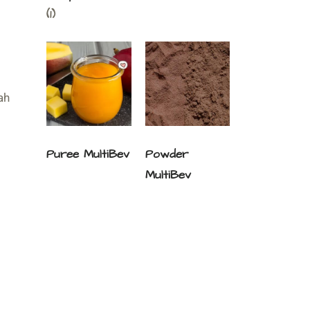
(1)
ah
Puree MultiBev
Powder
MultiBev