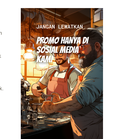
JANGAN LEWATKAN
n
PROMO HANYA DI
SOSIAL MEDIA
k
KAMI
k.