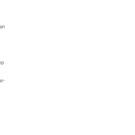
.
an
ep
ar-