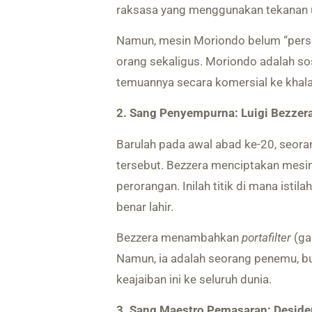
raksasa yang menggunakan tekanan u
Namun, mesin Moriondo belum “perso
orang sekaligus. Moriondo adalah s
temuannya secara komersial ke khala
2. Sang Penyempurna: Luigi Bezzer
Barulah pada awal abad ke-20, seo
tersebut. Bezzera menciptakan mesi
perorangan. Inilah titik di mana istila
benar lahir.
Bezzera menambahkan
portafilter
(ga
Namun, ia adalah seorang penemu, b
keajaiban ini ke seluruh dunia.
3. Sang Maestro Pemasaran: Deside