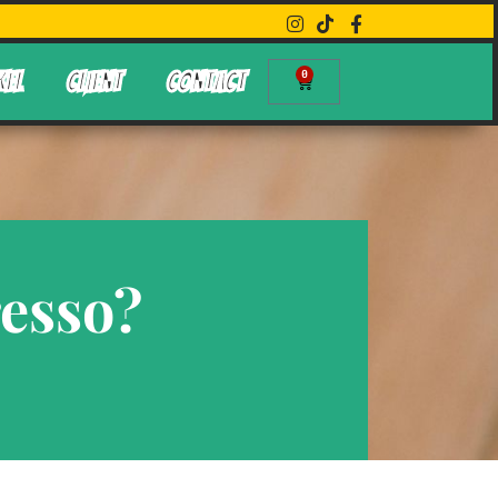
0
KEL
CLIENT
CONTACT
esso?