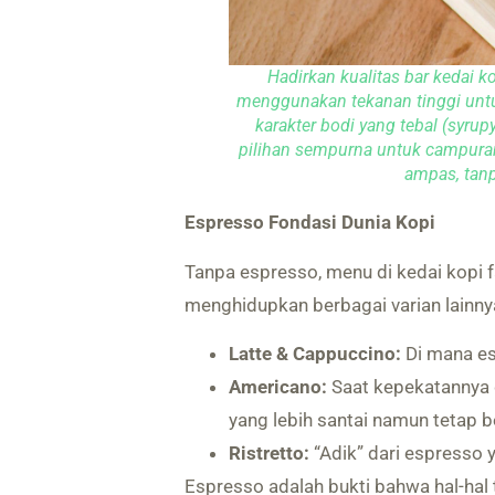
Hadirkan kualitas b
ar kedai k
menggunakan tekanan tinggi untu
karakter bodi yang tebal (syru
pilihan sempurna untuk campuran
ampas, tanp
Espresso Fondasi Dunia Kopi
Tanpa espresso, menu di kedai kopi fa
menghidupkan berbagai varian lainnya
Latte & Cappuccino:
Di mana es
Americano:
Saat kepekatannya 
yang lebih santai namun tetap b
Ristretto:
“Adik” dari espresso y
Espresso adalah bukti bahwa hal-hal 