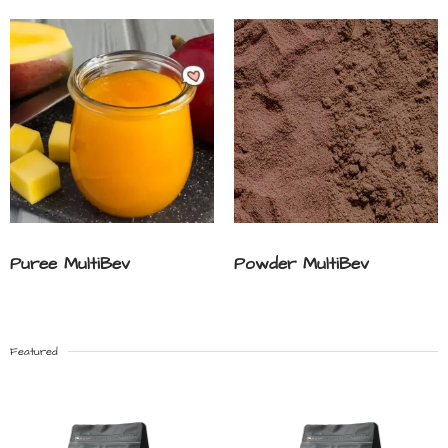
Puree MultiBev
Powder MultiBev
Featured