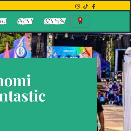
0
KEL
CLIENT
CONTACT
nomi
ntastic