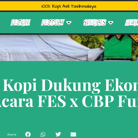
100% Kopi Asli Tasikmalaya
PROFILE
PRODUCT
SERVICES
ARTI
 Kopi Dukung Eko
Acara FES x CBP Fu
Share