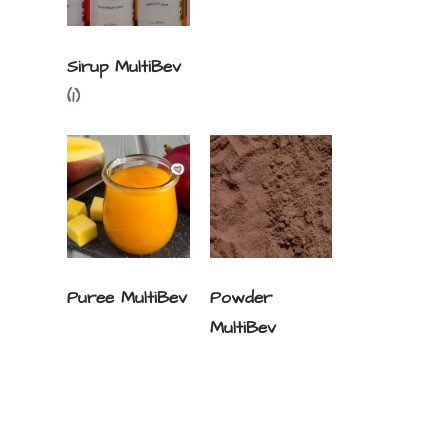
Sirup MultiBev
(1)
Puree MultiBev
Powder
MultiBev