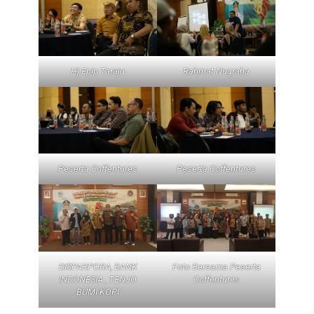
Hj Epip Taraju
Rahmat Nugraha
Peserta Coffentures
Peserta Coffentures
DISPARPORA, BANK
Foto Bersama Peserta
INDONESIA , TENJO
Coffentures
BUMI KOPI