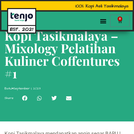
100% Kopi Asli Tasikmalaya
0
Kopi Tasikmalaya –
Mixology Pelatihan
Kuliner Coffentures
#1
Batul
September 1, 2023
Share
Kopi Tasikmalaya mendapatkan angin segar BARU !