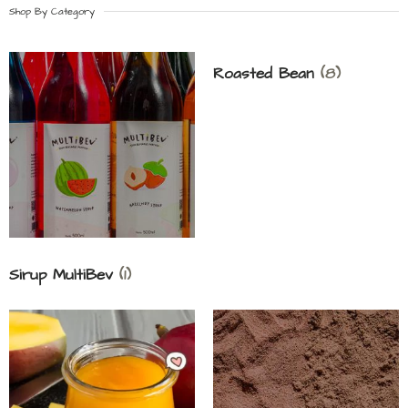
Shop By Category
Roasted Bean
(8)
Sirup MultiBev
(1)